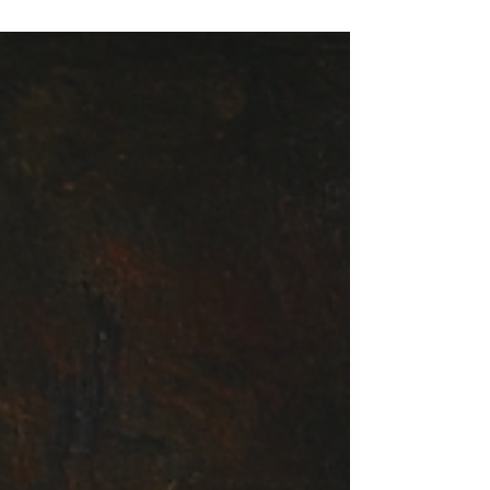
przedsiębiorców, którzy chcą zabezpieczyć
swój majątek na przyszłość....