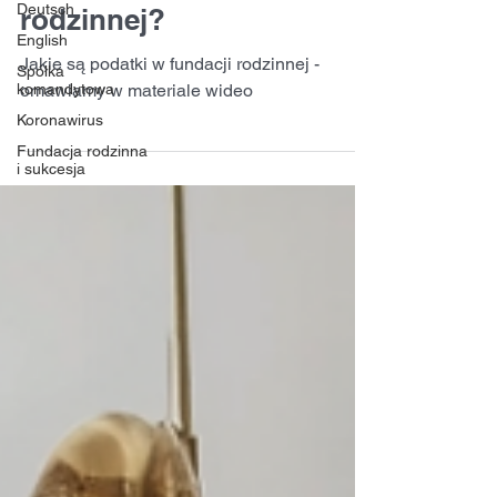
Deutsch
rodzinnej?
English
Jakie są podatki w fundacji rodzinnej -
Spółka
komandytowa
omawiamy w materiale wideo
Koronawirus
Fundacja rodzinna
i sukcesja