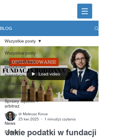
KorusLegal
Kancelaria prawna
BLOG
Wszystkie posty
Wszystkie posty
Ulgi i zwolnienia
podatkowe
Load video
Inwestycje
Spółki
Compliance
Sprawy sądowe i
arbitraż
dr Mateusz Korus
Wideo
25 kwi 2025
1 minut(y) czytania
News
Jakie podatki w fundacji
Podatki