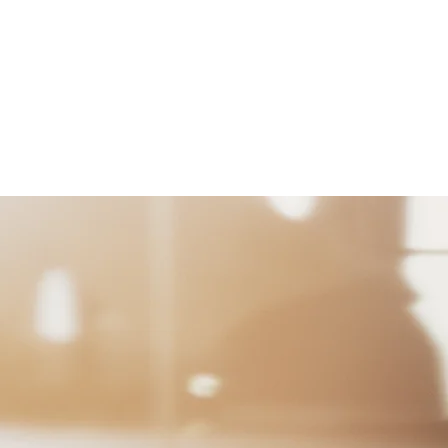
TENCJE
BAZA WIEDZY
KONTAKT
ACA
PL
DE
EN