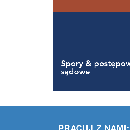
Spory & postępo
sądowe
PRACUJ Z NAMI: