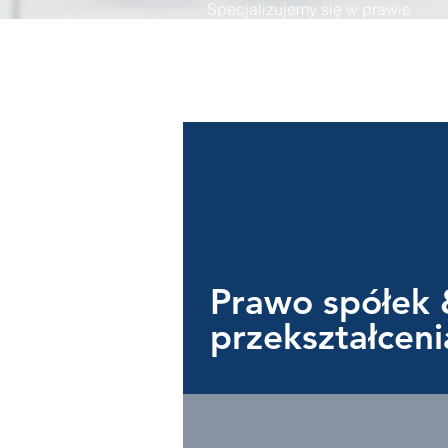
Specjalizujemy się w prawie
gospodarczym
Prawo spółek 
przekształceni