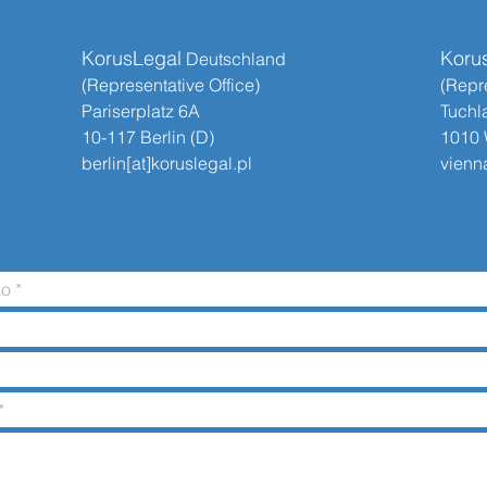
KorusLegal
Koru
​​ Deutschland
(Representative Office)
(Repre
Pariserplatz 6A
Tuchl
10-117 Berlin (D)
1010 
berlin[at]koruslegal.pl
vienna