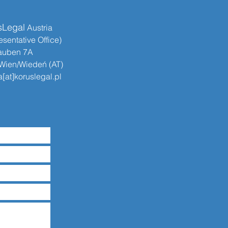
sLegal
​​ Austria
sentative Office)
auben 7A
Wien/Wiedeń (AT)
[at]koruslegal.pl