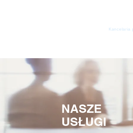
KorusLegal
Kancelaria
NASZE
USŁUGI