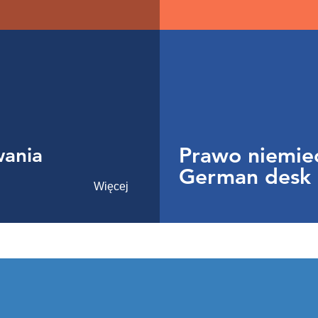
wania
Prawo niemie
German desk
Więcej