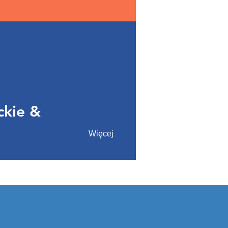
ckie &
Więcej