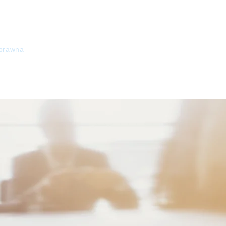
HOME
O NAS
STAŁE WSPARCIE
KOMPE
PR
 prawna