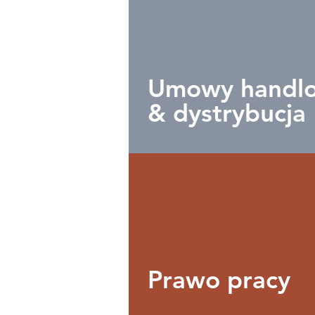
Umowy handl
& dystrybucja
Prawo pracy