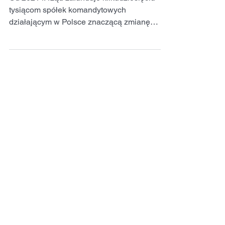
Od 2021 r. rząd zafunduje kilkudziesięciu
tysiącom spółek komandytowych
działającym w Polsce znaczącą zmianę
podatkową. Po objęciu tych...