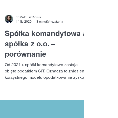
dr Mateusz Korus
14 lis 2020
3 minut(y) czytania
Spółka komandytowa a
spółka z o.o. –
porównanie
Od 2021 r. spółki komandytowe zostają
objęte podatkiem CIT. Oznacza to zniesienie
korzystnego modelu opodatkowania zysków,
jaki dotyczył...