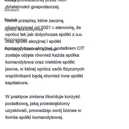
Podatki
działalności gospodarczej. 
Deutsch
English
Nowe przepisy, które zaczną 
obowiązywać od 2021 r. stanowią, że 
Spółka komandytowa
oprócz tak jak dotychczas spółki z o.o. 
Koronawirus
oraz spółki akcyjnej i spółki 
komandytowo-akcyjnej, podatkiem CIT 
Fundacja rodzinna i sukcesja
zostaje objęta również każda spółka 
komandytowa oraz niektóre spółki 
jawne, w której oprócz osób fizycznych 
wspólnikami będą również inne spółki 
kapitałowe.
W praktyce zmiana likwiduje korzyść 
podatkową, jaką przedsiębiorcy 
uzyskiwali, prowadząc swój biznes w 
formie spółki komandytowej. 