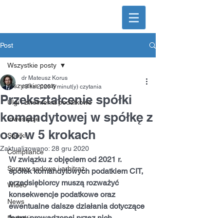
KorusLegal
Kancelaria prawna
Post
Wszystkie posty
dr Mateusz Korus
Wszystkie posty
13 lis 2020
6 minut(y) czytania
Przekształcenie spółki
Ulgi i zwolnienia podatkowe
komandytowej w spółkę z
Inwestycje
o.o. w 5 krokach
Spółki
Zaktualizowano:
28 gru 2020
Compliance
W związku z objęciem od 2021 r. 
Sprawy sądowe i arbitraż
spółek komandytowych podatkiem CIT, 
przedsiębiorcy muszą rozważyć 
Wideo
konsekwencje podatkowe oraz 
News
ewentualne dalsze działania dotyczące 
formy prowadzonej przez nich 